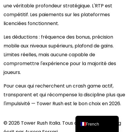
une véritable profondeur stratégique. L'RTP est
compétitif. Les paiements sur les plateformes
licenciées fonctionnent.
Les déductions : fréquence des bonus, précision
mobile aux niveaux supérieurs, plafond de gains.
Limites réelles, mais aucune capable de
Spanish
compromettre l'expérience pour la majorité des
Romanian
joueurs.
Portuguese
Polish
Pour ceux qui recherchent un crash game actif,
transparent et qui récompense la discipline plus que
German
l'impulsivité — Tower Rush est le bon choix en 2026.
English
Italian
© 2026 Tower Rush Italia. Tous droits réservés. Blog
French
écrit par Aurora Ferrari.